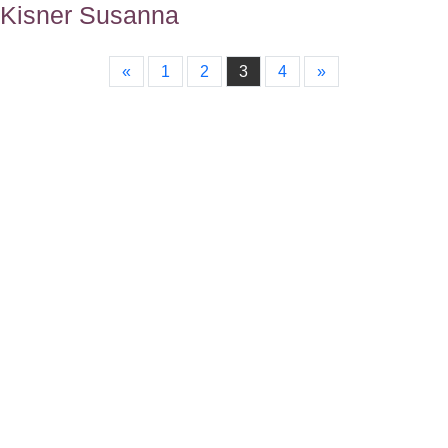
Kisner Susanna
«
1
2
3
4
»