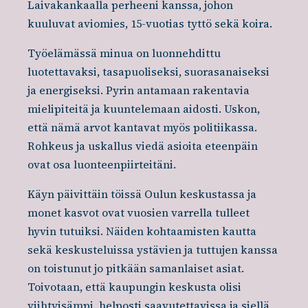
Laivakankaalla perheeni kanssa, johon
kuuluvat aviomies, 15-vuotias tyttö sekä koira.
Työelämässä minua on luonnehdittu
luotettavaksi, tasapuoliseksi, suorasanaiseksi
ja energiseksi. Pyrin antamaan rakentavia
mielipiteitä ja kuuntelemaan aidosti. Uskon,
että nämä arvot kantavat myös politiikassa.
Rohkeus ja uskallus viedä asioita eteenpäin
ovat osa luonteenpiirteitäni.
Käyn päivittäin töissä Oulun keskustassa ja
monet kasvot ovat vuosien varrella tulleet
hyvin tutuiksi. Näiden kohtaamisten kautta
sekä keskusteluissa ystävien ja tuttujen kanssa
on toistunut jo pitkään samanlaiset asiat.
Toivotaan, että kaupungin keskusta olisi
viihtyisämpi, helposti saavutettavissa ja siellä