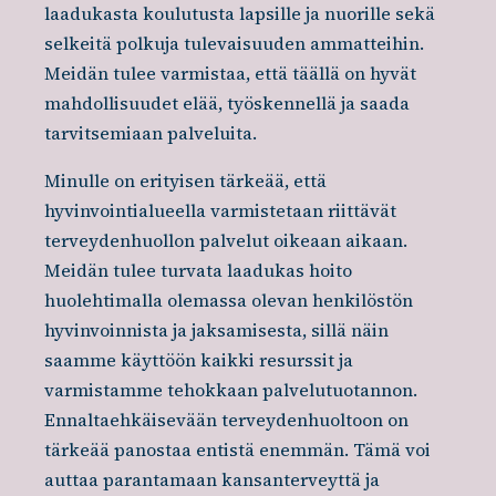
laadukasta koulutusta lapsille ja nuorille sekä
selkeitä polkuja tulevaisuuden ammatteihin.
Meidän tulee varmistaa, että täällä on hyvät
mahdollisuudet elää, työskennellä ja saada
tarvitsemiaan palveluita.
Minulle on erityisen tärkeää, että
hyvinvointialueella varmistetaan riittävät
terveydenhuollon palvelut oikeaan aikaan.
Meidän tulee turvata laadukas hoito
huolehtimalla olemassa olevan henkilöstön
hyvinvoinnista ja jaksamisesta, sillä näin
saamme käyttöön kaikki resurssit ja
varmistamme tehokkaan palvelutuotannon.
Ennaltaehkäisevään terveydenhuoltoon on
tärkeää panostaa entistä enemmän. Tämä voi
auttaa parantamaan kansanterveyttä ja